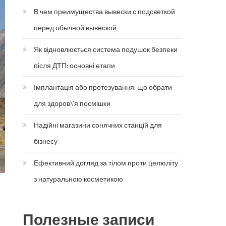
В чем преимущества вывески с подсветкой
перед обычной вывеской
Як відновлюється система подушок безпеки
після ДТП: основні етапи
Імплантація або протезування: що обрати
для здоров\’я посмішки
Надійні магазини сонячних станцій для
бізнесу
Ефективний догляд за тілом проти целюліту
з натуральною косметикою
Полезные записи