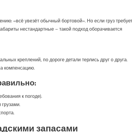
ению: «всё увезёт обычный бортовой». Но если груз требуе
габариты нестандартные – такой подход оборачивается
ьных креплений, по дороге детали терлись друг о друга.
на компенсацию.
равильно:
ебования к погоде).
 грузами.
спорта.
адскими запасами