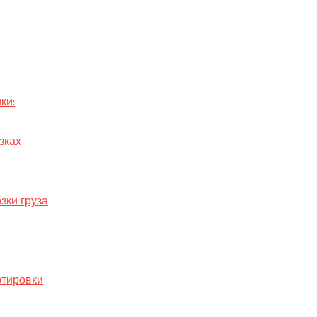
ки:
зках
зки груза
ртировки