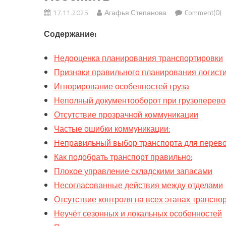
17.11.2025
Агафья Степанова
Comment(0)
Содержание:
Недооценка планирования транспортировки
Признаки правильного планирования логисти
Игнорирование особенностей груза
Неполный документооборот при грузоперево
Отсутствие прозрачной коммуникации
Частые ошибки коммуникации:
Неправильный выбор транспорта для перево
Как подобрать транспорт правильно:
Плохое управление складскими запасами
Несогласованные действия между отделами
Отсутствие контроля на всех этапах транспо
Неучёт сезонных и локальных особенностей