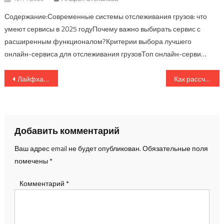
Содержание:Современные системы отслеживания грузов: что
умеют сервисы в 2025 годуПочему важно выбирать сервис с
расширенным функционалом?Критерии выбора лучшего
онлайн-сервиса для отслеживания грузовТоп онлайн-серви…
Навигация
Лайфхаки по упаковке груза для безопасной транспортировки
Как рассчитать стоимость доставки груза: основные формулы и полезные сервисы
по
записям
Добавить комментарий
Ваш адрес email не будет опубликован.
Обязательные поля
помечены
*
Комментарий
*