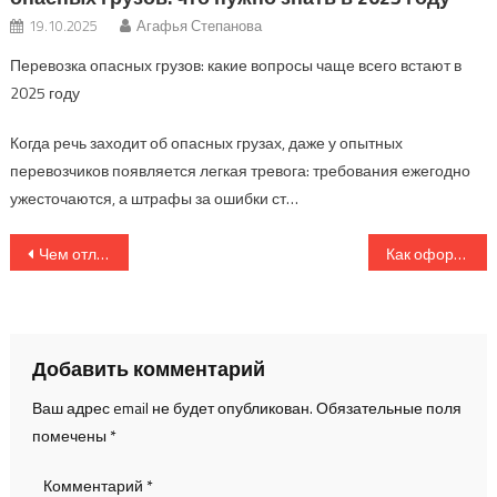
19.10.2025
Агафья Степанова
Перевозка опасных грузов: какие вопросы чаще всего встают в
2025 году
Когда речь заходит об опасных грузах, даже у опытных
перевозчиков появляется легкая тревога: требования ежегодно
ужесточаются, а штрафы за ошибки ст…
Навигация
Чем отличается международная доставка от внутрирегиональных перевозок: подробное сравнение
Как оформить товарно-транспортную накладную: подробная инструкция для начинающих
по
записям
Добавить комментарий
Ваш адрес email не будет опубликован.
Обязательные поля
помечены
*
Комментарий
*