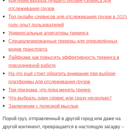
Критерии выбора лучшего онлайн-сервиса для
отслеживания грузов
Топ онлайн-сервисов для отслеживания грузов в 2025
году: опыт пользователей
Универсальные агрегаторы трекинга
Специализированные трекеры для определённых
видов транспорта
Лайфхаки: как повысить эффективность трекинга в
повседневной работе
На что ещё стоит обратить внимание при выборе
платформы для отслеживания грузов
Три признака, что пора менять трекер:
Что выбрать: один сервис или сразу несколько?
Заключение с полезной мыслью
Порой груз, отправленный в другой город или даже на
другой континент, превращается в настоящую загадку –