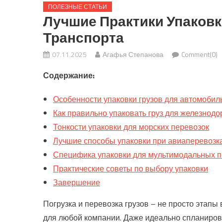
ПОЛЕЗНЫЕ СТАТЬИ
Лучшие Практики Упаковк
Транспорта
07.11.2025
Агафья Степанова
Comment(0)
Содержание:
Особенности упаковки грузов для автомобил
Как правильно упаковать груз для железнод
Тонкости упаковки для морских перевозок
Лучшие способы упаковки при авиаперевозк
Специфика упаковки для мультимодальных п
Практические советы по выбору упаковки
Завершение
Погрузка и перевозка грузов – не просто этапы
для любой компании. Даже идеально спланирова