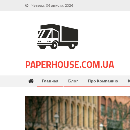
Skip
Четверг, 06 августа, 2026
to
content
PAPERHOUSE.COM.UA
Главная
Блог
Про Компанию