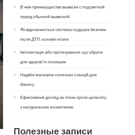
В чем преимущества вывески с подсветкой
перед обычной вывеской
Як відновлюється система подушок безпеки
після ДТП: основні етапи
Імплантація або протезування: що обрати
для здоров\’я посмішки
Надійні магазини сонячних станцій для
бізнесу
Ефективний догляд за тілом проти целюліту
з натуральною косметикою
Полезные записи