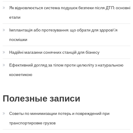
Як відновлюється система подушок безпеки після ДТП: основні
етапи
Імплантація або протезування: що обрати для здоров\’я
посмішки
Надійні магазини сонячних станцій для бізнесу
Ефективний догляд за тілом проти целюліту з натуральною
косметикою
Полезные записи
Советы по минимизации потерь и повреждений при
транспортировке грузов