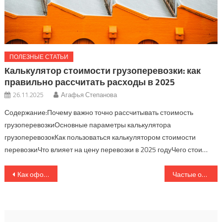
ПОЛЕЗНЫЕ СТАТЬИ
Калькулятор стоимости грузоперевозки: как
правильно рассчитать расходы в 2025
26.11.2025
Агафья Степанова
Содержание:Почему важно точно рассчитывать стоимость
грузоперевозкиОсновные параметры калькулятора
грузоперевозокКак пользоваться калькулятором стоимости
перевозкиЧто влияет на цену перевозки в 2025 годуЧего стои…
Навигация
Как оформить товарно-транспортную накладную: подробная инструкция для начинающих
Частые ошибки при оформлении документов на грузоперевозки и как их избежать
по
записям