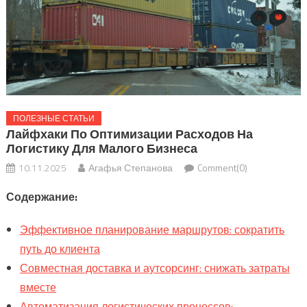
ПОЛЕЗНЫЕ СТАТЬИ
Лайфхаки По Оптимизации Расходов На
Логистику Для Малого Бизнеса
10.11.2025
Агафья Степанова
Comment(0)
Содержание:
Эффективное планирование маршрутов: сократить
путь до клиента
Совместная доставка и аутсорсинг: снижать затраты
вместе
Автоматизация логистических процессов: