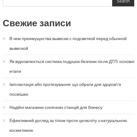
Search
Свежие записи
В чем преимущества вывески с подсветкой перед обычной
вывеской
Як відновлюється система подушок безпеки після ДТП: основні
етапи
Імплантація або протезування: що обрати для здоров\’я
посмішки
Надійні магазини сонячних станцій для бізнесу
Ефективний догляд за тілом проти целюліту з натуральною
косметикою