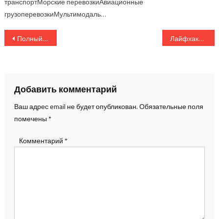
транспортМорские перевозкиАвиационные
грузоперевозкиМультимодаль…
Навигация
Полный гид по международным грузоперевозкам: требования, нюансы, советы
Лайфхаки для оптимизации расходов на логистику и транспортировку грузов
по
записям
Добавить комментарий
Ваш адрес email не будет опубликован.
Обязательные поля
помечены
*
Комментарий
*