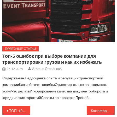
ПОЛЕЗНЫЕ СТАТЬИ
Топ-5 ошибок при выборе компании для
транспортировки грузов и как их избежать
05.12.2025
Агафья Степанова
Содержание:Недооценка опыта и репутации транспортной
компанииКак избежать ошибкиОриентир только на стоимость
услугЧто делатьИгнорирование качества документооборота и
юридических гарантийСоветы по проверкеПренеб…
Навигация
ТОП-10 лайфхаков для экономии на международных грузоперевозках
Как оформить страхование груза при перевозке: пошаговое руководство