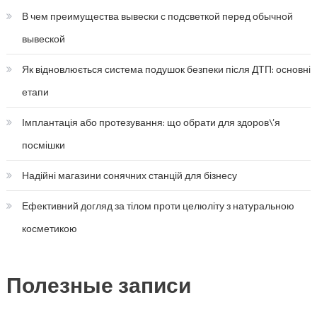
В чем преимущества вывески с подсветкой перед обычной
вывеской
Як відновлюється система подушок безпеки після ДТП: основні
етапи
Імплантація або протезування: що обрати для здоров\’я
посмішки
Надійні магазини сонячних станцій для бізнесу
Ефективний догляд за тілом проти целюліту з натуральною
косметикою
Полезные записи