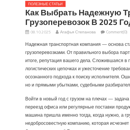
ПОЛЕЗНЫЕ СТАТЬИ
Как Выбрать Надежную Т
Грузоперевозок В 2025 Г
08.10.2025
Агафья Степанова
Comment(0)
Надежная транспортная компания — основа стаб
грузоперевозками. От правильного выбора партн
итоге, репутация вашего дела. Сложившаяся в
логистических цепочках и ужесточение требова
осознанного подхода к поиску исполнителя. Ош
но и прямыми убытками, судебными разбиратель
Войти в новый год с грузом на плечах — задача
переезд офиса или регулярные поставки продукц
машина пришла именно тогда, когда нужно, а г
недобросовестную компанию, которая исчезнет