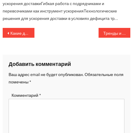
ускорения доставкиГибкая работа с подрядчиками и
перевозчиками как инструмент ускоренияТехнологические
решения для ускорения доставки в условиях дефицита тр…
Навигация
Какие документы нужны для перевозки различных видов грузов в 2025 году
Тренды и инновации в логистике: что изменится в сфере грузоперевозок в 2025
по
записям
Добавить комментарий
Ваш адрес email не будет опубликован.
Обязательные поля
помечены
*
Комментарий
*