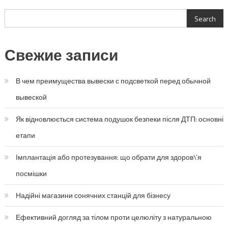
Search
Search
Свежие записи
В чем преимущества вывески с подсветкой перед обычной
вывеской
Як відновлюється система подушок безпеки після ДТП: основні
етапи
Імплантація або протезування: що обрати для здоров\’я
посмішки
Надійні магазини сонячних станцій для бізнесу
Ефективний догляд за тілом проти целюліту з натуральною